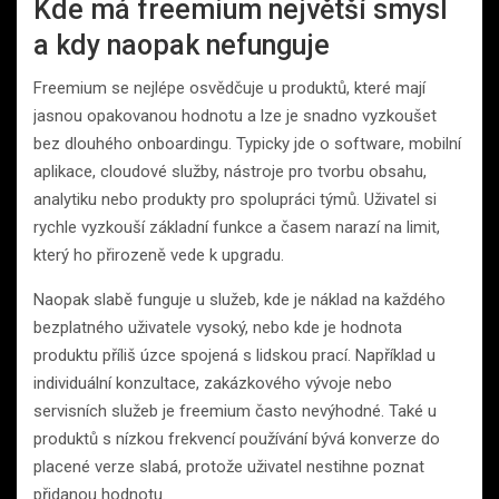
Kde má freemium největší smysl
a kdy naopak nefunguje
Freemium se nejlépe osvědčuje u produktů, které mají
jasnou opakovanou hodnotu a lze je snadno vyzkoušet
bez dlouhého onboardingu. Typicky jde o software, mobilní
aplikace, cloudové služby, nástroje pro tvorbu obsahu,
analytiku nebo produkty pro spolupráci týmů. Uživatel si
rychle vyzkouší základní funkce a časem narazí na limit,
který ho přirozeně vede k upgradu.
Naopak slabě funguje u služeb, kde je náklad na každého
bezplatného uživatele vysoký, nebo kde je hodnota
produktu příliš úzce spojená s lidskou prací. Například u
individuální konzultace, zakázkového vývoje nebo
servisních služeb je freemium často nevýhodné. Také u
produktů s nízkou frekvencí používání bývá konverze do
placené verze slabá, protože uživatel nestihne poznat
přidanou hodnotu.