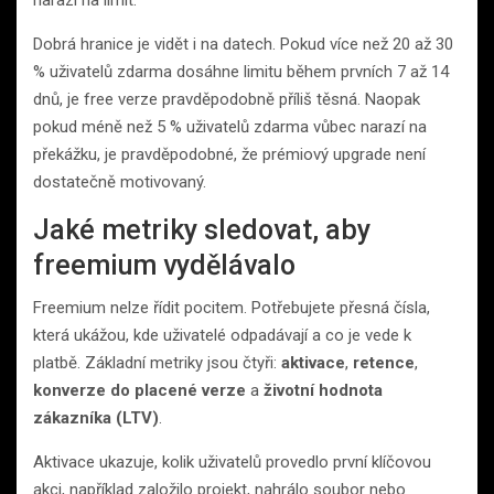
Dobrá hranice je vidět i na datech. Pokud více než 20 až 30
% uživatelů zdarma dosáhne limitu během prvních 7 až 14
dnů, je free verze pravděpodobně příliš těsná. Naopak
pokud méně než 5 % uživatelů zdarma vůbec narazí na
překážku, je pravděpodobné, že prémiový upgrade není
dostatečně motivovaný.
Jaké metriky sledovat, aby
freemium vydělávalo
Freemium nelze řídit pocitem. Potřebujete přesná čísla,
která ukážou, kde uživatelé odpadávají a co je vede k
platbě. Základní metriky jsou čtyři:
aktivace
,
retence
,
konverze do placené verze
a
životní hodnota
zákazníka (LTV)
.
Aktivace ukazuje, kolik uživatelů provedlo první klíčovou
akci, například založilo projekt, nahrálo soubor nebo