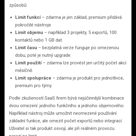
způsobů:
Limit funkcí
– zdarma je jen základ, premium přidává
pokročilé nástroje.
Limit objemu
– například 3 projekty, 5 exportů, 100
kontaktů nebo 1 GB dat.
Limit času
– bezplatná verze funguje po omezenou
dobu, poté je nutný upgrade.
Limit použití
– zdarma lze provést jen určitý počet akcí
měsíčně.
Limit spolupráce
– zdarma je produkt pro jednotlivce,
premium pro týmy.
Podle zkušeností SaaS firem bývá nejúčinnější kombinace
dvou omezení: jednoho funkčního a jednoho objemového.
Například nástroj může umožnit neomezené používání
základní funkce, ale omezit počet exportů nebo integrací.
Uživatel si tak produkt osvojí, ale při reálném provozu
narazí na limit.