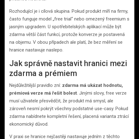
Rozhodující je i cílová skupina. Pokud produkt míří na firmy,
často funguje model „free trial“ nebo omezený freemium s
jasným upgradem. U spotřebitelských aplikací může být
zdarma větší část funkcí, protože konverze je postavená
na objemu. V obou případech ale platí, že bez měření se
hranice nastavuje naslepo.
Jak správně nastavit hranici mezi
zdarma a prémiem
Nejdůležitější pravidlo zní:
zdarma má ukázat hodnotu,
prémiová verze má řešit bolest
. Jinými slovy, free verze
musí uživatele přesvědčit, že produkt má smysl, ale
zároveň nesmí pokrýt všechny podstatné use-casy. Pokud
zdarma nabídnete kompletní řešení, placená varianta ztrácí
ekonomický důvod.
V praxi se hranice nejčastěji nastavuje jedním z těchto