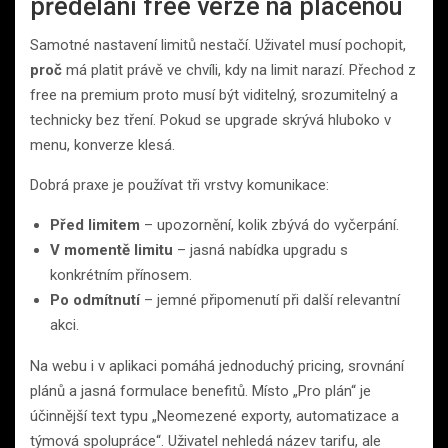
předělání free verze na placenou
Samotné nastavení limitů nestačí. Uživatel musí pochopit,
proč
má platit právě ve chvíli, kdy na limit narazí. Přechod z
free na premium proto musí být viditelný, srozumitelný a
technicky bez tření. Pokud se upgrade skrývá hluboko v
menu, konverze klesá.
Dobrá praxe je používat tři vrstvy komunikace:
Před limitem
– upozornění, kolik zbývá do vyčerpání.
V momentě limitu
– jasná nabídka upgradu s
konkrétním přínosem.
Po odmítnutí
– jemné připomenutí při další relevantní
akci.
Na webu i v aplikaci pomáhá jednoduchý pricing, srovnání
plánů a jasná formulace benefitů. Místo „Pro plán“ je
účinnější text typu „Neomezené exporty, automatizace a
týmová spolupráce“. Uživatel nehledá název tarifu, ale