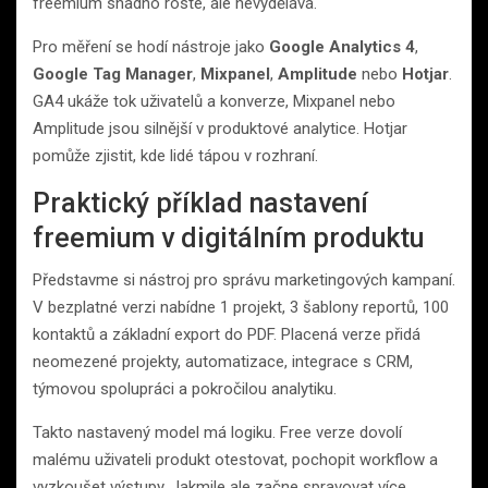
freemium snadno roste, ale nevydělává.
Pro měření se hodí nástroje jako
Google Analytics 4
,
Google Tag Manager
,
Mixpanel
,
Amplitude
nebo
Hotjar
.
GA4 ukáže tok uživatelů a konverze, Mixpanel nebo
Amplitude jsou silnější v produktové analytice. Hotjar
pomůže zjistit, kde lidé tápou v rozhraní.
Praktický příklad nastavení
freemium v digitálním produktu
Představme si nástroj pro správu marketingových kampaní.
V bezplatné verzi nabídne 1 projekt, 3 šablony reportů, 100
kontaktů a základní export do PDF. Placená verze přidá
neomezené projekty, automatizace, integrace s CRM,
týmovou spolupráci a pokročilou analytiku.
Takto nastavený model má logiku. Free verze dovolí
malému uživateli produkt otestovat, pochopit workflow a
vyzkoušet výstupy. Jakmile ale začne spravovat více