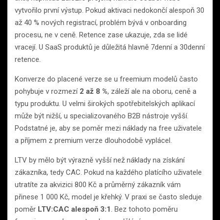
vytvořilo první výstup. Pokud aktivaci nedokončí alespoň 30
až 40 % nových registrací, problém bývá v onboarding
procesu, ne v ceně. Retence zase ukazuje, zda se lidé
vracejí. U SaaS produktů je důležitá hlavně 7denní a 30denní
retence.
Konverze do placené verze se u freemium modelů často
pohybuje v rozmezí
2 až 8 %
, záleží ale na oboru, ceně a
typu produktu. U velmi širokých spotřebitelských aplikací
může být nižší, u specializovaného B2B nástroje vyšší.
Podstatné je, aby se poměr mezi náklady na free uživatele
a příjmem z premium verze dlouhodobě vyplácel.
LTV by mělo být výrazně vyšší než náklady na získání
zákazníka, tedy CAC. Pokud na každého platícího uživatele
utratíte za akvizici 800 Kč a průměrný zákazník vám
přinese 1 000 Kč, model je křehký. V praxi se často sleduje
poměr
LTV:CAC alespoň 3:1
. Bez tohoto poměru