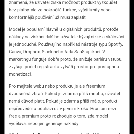
znamená, že uživatel získá možnost produkt vyzkoušet
bez platby, ale za pokročilé funkce, vyšší limity nebo
komfortnější používání už musí zaplatit.
Model je populární hlavně u digitálních produktů, protože
náklady na získání dalšího uživatele bývají nízké a škálování
je jednoduché. Používají ho například nástroje typu Spotify,
Canva, Dropbox, Slack nebo řada SaaS aplikací. V
marketingu funguje dobře proto, že snižuje bariéru vstupu,
zvyšuje počet registrací a vytváří prostor pro postupnou
monetizaci.
Pro majitele webu nebo produktu je ale freemium
dvousečná zbraň. Pokud je zdarma příliš mnoho, uživatel
nemá důvod platit. Pokud je zdarma příliš málo, produkt
nepřesvědčí a odchází už v prvním kroku. Hranice mezi
free a premium proto rozhoduje o tom, zda model
vydělává, nebo jen generuje náklady.