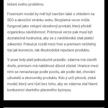
řešení svého problému.
Freemium model by měl být navržen také s ohledem na
SEO a akviziční stránku webu. Bezplatná verze může
fungovat jako vstupní obsahový produkt, který přivádí
organickou návštěvnost. Prémiová verze pak musí být
dostatečně hodnotná, aby se z návštěvníků stali platící
zákazníci. Pokud je rozdíl mezi free a premium nečitelný,
trpí jak konverze, tak dlouhodobá reputace produktu.
V praxi tedy platí jednoduché pravidlo: zdarma má otevřít
dveře, premium má nabídnout důvod zůstat. Hranice mezi
nimi se nenastavuje podle pocitu, ale podle dat, chování
uživatelů a ekonomiky produktu. Kdo ji určí přesně, získá
model, který umí růst bez toho, aby se zdarma stal hlavní
konkurencí vlastního placeného byznysu.