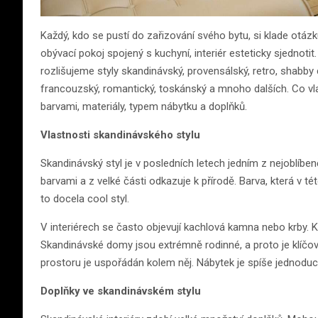
Každý, kdo se pustí do zařizování svého bytu, si klade otázk
obývací pokoj spojený s kuchyní, interiér esteticky sjednot
rozlišujeme styly skandinávský, provensálský, retro, shabby chi
francouzský, romantický, toskánský a mnoho dalších. Co vl
barvami, materiály, typem nábytku a doplňků.
Vlastnosti skandinávského stylu
Skandinávský styl je v posledních letech jedním z nejoblíbe
barvami a z velké části odkazuje k přírodě. Barva, která v té
to docela cool styl.
V interiérech se často objevují kachlová kamna nebo krby. Kl
Skandinávské domy jsou extrémně rodinné, a proto je klíčov
prostoru je uspořádán kolem něj. Nábytek je spíše jednoduc
Doplňky ve skandinávském stylu