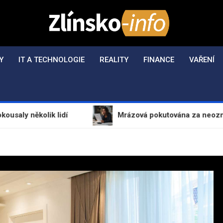
Zlínsko-Info.cz
Aktuální informace z regionu a zpravodajství
Y
IT A TECHNOLOGIE
REALITY
FINANCE
VAŘENÍ
kolik lidí
Mrázová pokutována za neoznámení půj