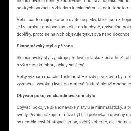
Skandinávské interiéry zdobí velké množství doplňků. Mohou 
pestrých barvách. Vzhledem k chladnému klimatu tohoto regi
Velmi často mají dekorace světelné prvky, které jsou zdroje
je lze umístit doslova kamkoli – do kuchyně, obývacího pok
doplňky, proto se na nich objevuje tyrkysová nebo dokonce
Skandinávský styl a příroda
Skandinávský styl vyjadřuje především lásku k přírodě. Z to
s výraznou kresbou, někdy nabílená.
Velký význam má také funkčnost – každý prvek bytu by měl b
vyznačuje vysokou kvalitou materiálů, které slouží mnoho le
Obývací pokoj ve skandinávském stylu
Obývací pokoj ve skandinávském stylu je minimalistický, a 
světlý. Prvním nákupem může být bílá pohovka a dřevěný stů
by neměla chybět stojací lampa, světlý koberec, ale i šatní 