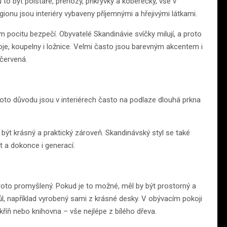
to být polštáře, přehozy, přikrývky a koberečky, vše v
onu jsou interiéry vybaveny příjemnými a hřejivými látkami.
m pocitu bezpečí. Obyvatelé Skandinávie svíčky milují, a proto
oje, koupelny i ložnice. Velmi často jsou barevným akcentem i
 červená.
hoto důvodu jsou v interiérech často na podlaze dlouhá prkna
ýt krásný a praktický zároveň. Skandinávský styl se také
t a dokonce i generací.
proto promyšlený. Pokud je to možné, měl by být prostorný a
l, například vyrobený sami z krásné desky. V obývacím pokoji
skříň nebo knihovna – vše nejlépe z bílého dřeva.