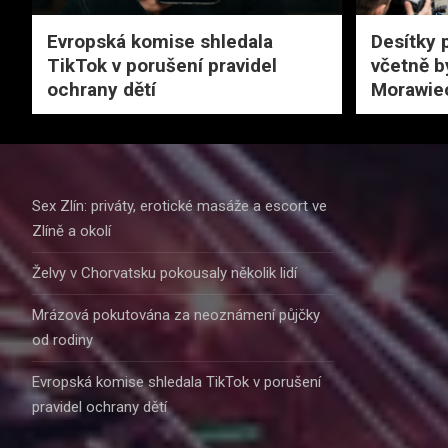
Evropská komise shledala
Desítky 
TikTok v porušení pravidel
včetně b
ochrany dětí
Morawie
Sex Zlín: priváty, erotické masáže a escort ve
Zlíně a okolí
Želvy v Chorvatsku pokousaly několik lidí
Mrázová pokutována za neoznámení půjčky
od rodiny
Evropská komise shledala TikTok v porušení
pravidel ochrany dětí