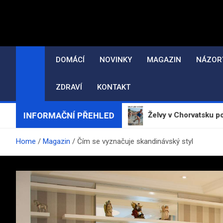
Skip
to
content
DOMÁCÍ
NOVINKY
MAGAZIN
NÁZOR
ZDRAVÍ
KONTAKT
INFORMAČNÍ PŘEHLED
rt ve Zlíně a okolí
Želvy v Chorvatsku pokousaly ně
Home
Magazin
Čím se vyznačuje skandinávský styl