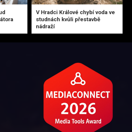
ud
V Hradci Králové chybí voda ve
rátora
studnách kvůli přestavbě
nádraží