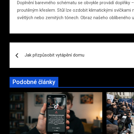
Doplnění barevného schématu se obvykle provádí doplňky –
proutěným křeslem. Stůl lze ozdobit klimatickými svíčkami
světlých nebo zemitých tónech. Obraz našeho oblíbeného um
Navigace
Jak přizpůsobit vytápění domu
pro
příspěvek
Podobné články