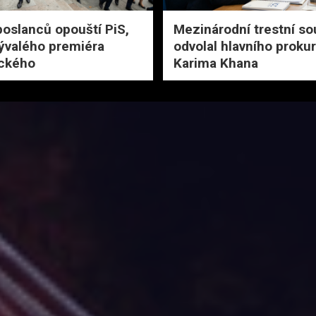
poslanců opouští PiS,
Mezinárodní trestní so
ývalého premiéra
odvolal hlavního proku
ckého
Karima Khana