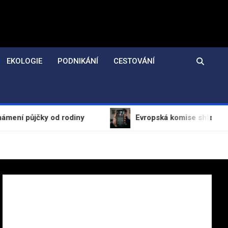
EKOLOGIE
PODNIKÁNÍ
CESTOVÁNÍ
čky od rodiny
Evropská komise shledala TikTok v 