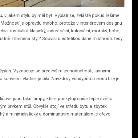
u, v jakém stylu by měl být. Vyplatí se, zvláště pokud řešíme
it. Možností je opravdu mnoho, protože v interiérovém designu
c, rustikální, klasický, industriální, koloniální, mořský, boho,
astně znamená styl? Souvisí s estetikou dané místnosti, tedy
nějších. Vyznačuje se především jednoduchostí, jasnými
to konvenci vládne, je bílá. Navzdory všudypřítomnosti bílé je
íčové jsou také lampy, které poskytují spíše teplé světlo.
ým prvkem stůl. Obvykle stojí ve středu bytu a zbytek
hý a minimalistický a dominantním materiálem je dřevo.