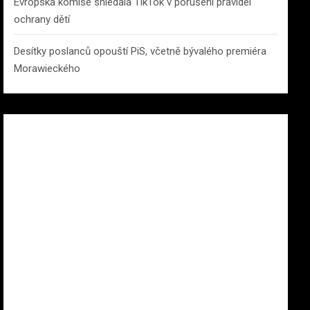
Evropská komise shledala TikTok v porušení pravidel
ochrany dětí
Desítky poslanců opouští PiS, včetně bývalého premiéra
Morawieckého