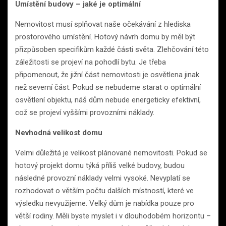
Umístění budovy – jaké je optimální
Nemovitost musí splňovat naše očekávání z hlediska
prostorového umístění. Hotový návrh domu by měl být
přizpůsoben specifikům každé části světa. Zlehčování této
záležitosti se projeví na pohodlí bytu. Je třeba
připomenout, že jižní část nemovitosti je osvětlena jinak
než severní část. Pokud se nebudeme starat o optimální
osvětlení objektu, náš dům nebude energeticky efektivní,
což se projeví vyššími provozními náklady.
Nevhodná velikost domu
Velmi důležitá je velikost plánované nemovitosti. Pokud se
hotový projekt domu týká příliš velké budovy, budou
následné provozní náklady velmi vysoké. Nevyplatí se
rozhodovat o větším počtu dalších místností, které ve
výsledku nevyužijeme. Velký dům je nabídka pouze pro
větší rodiny. Měli byste myslet i v dlouhodobém horizontu –