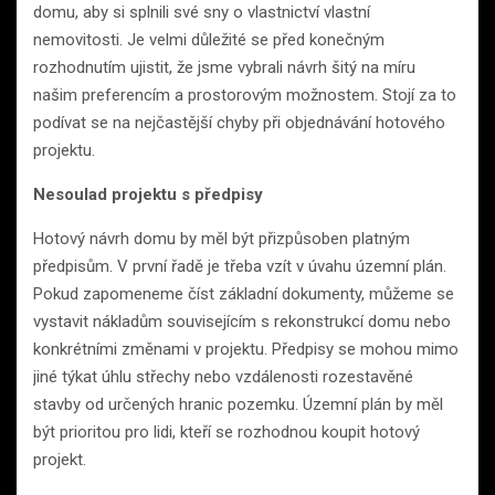
domu, aby si splnili své sny o vlastnictví vlastní
nemovitosti. Je velmi důležité se před konečným
rozhodnutím ujistit, že jsme vybrali návrh šitý na míru
našim preferencím a prostorovým možnostem. Stojí za to
podívat se na nejčastější chyby při objednávání hotového
projektu.
Nesoulad projektu s předpisy
Hotový návrh domu by měl být přizpůsoben platným
předpisům. V první řadě je třeba vzít v úvahu územní plán.
Pokud zapomeneme číst základní dokumenty, můžeme se
vystavit nákladům souvisejícím s rekonstrukcí domu nebo
konkrétními změnami v projektu. Předpisy se mohou mimo
jiné týkat úhlu střechy nebo vzdálenosti rozestavěné
stavby od určených hranic pozemku. Územní plán by měl
být prioritou pro lidi, kteří se rozhodnou koupit hotový
projekt.