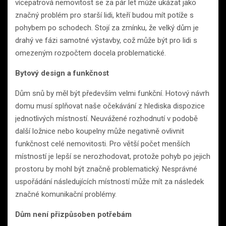
vícepatrová nemovitost se za pár let může ukázat jako
značný problém pro starší lidi, kteří budou mít potíže s
pohybem po schodech. Stojí za zmínku, že velký dům je
drahý ve fázi samotné výstavby, což může být pro lidi s
omezeným rozpočtem docela problematické.
Bytový design a funkčnost
Dům snů by měl být především velmi funkční. Hotový návrh
domu musí splňovat naše očekávání z hlediska dispozice
jednotlivých místností. Neuvážené rozhodnutí v podobě
další ložnice nebo koupelny může negativně ovlivnit
funkčnost celé nemovitosti. Pro větší počet menších
místností je lepší se nerozhodovat, protože pohyb po jejich
prostoru by mohl být značně problematický. Nesprávné
uspořádání následujících místností může mít za následek
značné komunikační problémy.
Dům není přizpůsoben potřebám