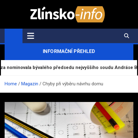
Skip
to
content
Zlínsko-Info.cz
Aktuální informace z regionu a zpravodajství
INFORMAČNÍ PŘEHLED
ovala bývalého předsedu nejvyššího soudu Andráse Baku na pr
Home
Magazin
Chyby při výběru návrhu domu