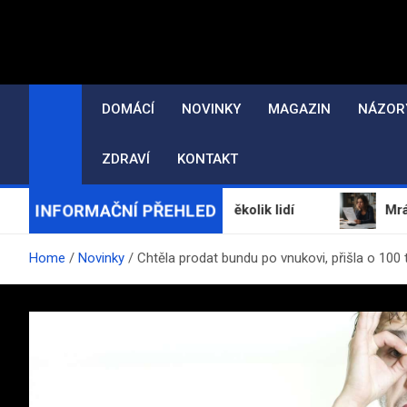
Skip
to
content
DOMÁCÍ
NOVINKY
MAGAZIN
NÁZOR
ZDRAVÍ
KONTAKT
INFORMAČNÍ PŘEHLED
vy v Chorvatsku pokousaly několik lidí
Mrázová po
Home
Novinky
Chtěla prodat bundu po vnukovi, přišla o 100 t