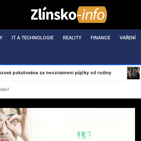
Zlínsko-Info.cz
Aktuální informace z regionu a zpravodajství
Y
IT A TECHNOLOGIE
REALITY
FINANCE
VAŘENÍ
kutována za neoznámení půjčky od rodiny
Evropsk
isíc!