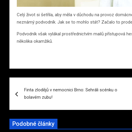
Celý život si šetřila, aby měla v důchodu na provoz domácn
neznámý podvodník. Jak se to mohlo stát? Začalo to prode
Podvodník však vylákal prostřednictvím mailů přístupová he
několika okamžiků.
Navigace
Finta zlodějů v nemocnici Brno: Sehráli scénku o
pro
bolavém zubu!
příspěvek
Podobné články