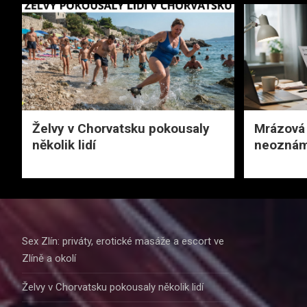
Želvy v Chorvatsku pokousaly
Mrázová
několik lidí
neoznáme
Sex Zlín: priváty, erotické masáže a escort ve
Zlíně a okolí
Želvy v Chorvatsku pokousaly několik lidí