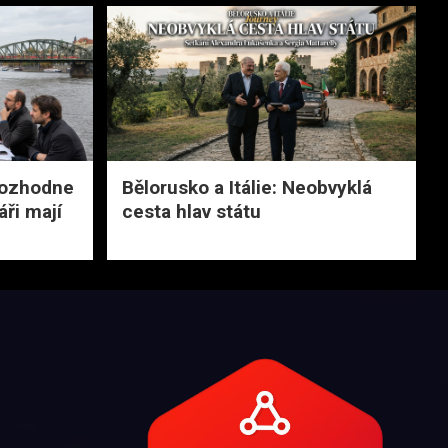
rozhodne
Bělorusko a Itálie: Neobvyklá
ři mají
cesta hlav státu