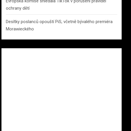
Evropská komise shledala TikTok v porušení pravidel
ochrany dětí
Desítky poslanců opouští PiS, včetně bývalého premiéra
Morawieckého