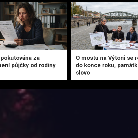
 pokutována za
O mostu na Výtoni se 
ní půjčky od rodiny
do konce roku, památká
slovo