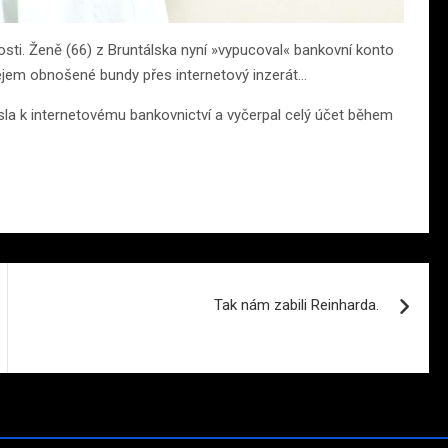
osti. Ženě (66) z Bruntálska nyní »vypucoval« bankovní konto
jem obnošené bundy přes internetový inzerát…
sla k internetovému bankovnictví a vyčerpal celý účet během
Tak nám zabili Reinharda.