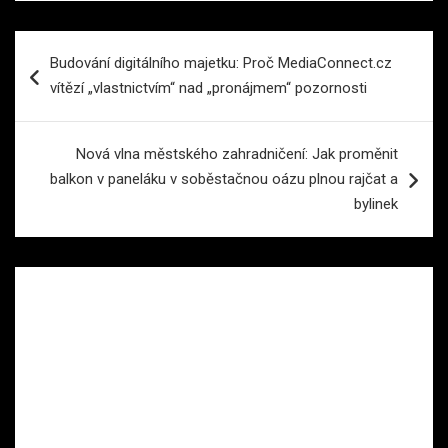
Navigace
Budování digitálního majetku: Proč MediaConnect.cz
pro
vítězí „vlastnictvím“ nad „pronájmem“ pozornosti
příspěvek
Nová vlna městského zahradničení: Jak proměnit
balkon v paneláku v soběstačnou oázu plnou rajčat a
bylinek