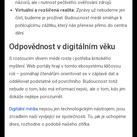
názorů, ale i nutnost pečlivého ověřování zdrojů.
Virtuální a rozšířená realita:
Zprávy už nebudeme jen
číst, budeme je prožívat. Budoucnost médií směřuje k
pohlcujícímu zážitku, který nás přenese přímo do centra
dění.
Odpovědnost v digitálním věku
S rostoucím vlivem médií roste i potřeba kritického
myšlení. Web portály hrají v tomto ekosystému klíčovou
roli – pomáhají čtenářům orientovat se v záplavě dat a
oddělovat podstatné od povrchního. Budoucnost totiž
nebude o tom, kdo má informací nejvíc, ale o tom, kdo jim
dokáže nejlépe porozumět.
Digitální média
nejsou jen technologickým nástrojem; jsou
zrcadlem naší vyvíjející se společnosti. To, jak je uchopíme
dnes, rozhodne o podobě našeho zítřka.