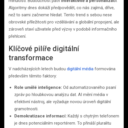
minulostí. Budoucnost patří
interaktivitě a personalizaci
.
Algoritmy dnes dokáží předpovědět, co nás zajímá, dříve,
než to sami začneme hledat. Tento trend s sebou nese
obrovské příležitosti pro vzdělávání a globální propojení, ale
zároveň staví uživatele před výzvy v podobě informačního
přehlcení.
Klíčové pilíře digitální
transformace
V nadcházejících letech budou
digitální média
formována
především těmito faktory:
Role umělé inteligence:
Od automatizovaného psaní
zpráv po hloubkovou analýzu dat. AI mění média v
efektivní nástroj, ale vyžaduje novou úroveň digitální
gramotnosti.
Demokratizace informací:
Každý s chytrým telefonem
je dnes potenciálním reportérem. To přináší pluralitu