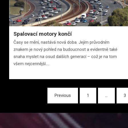
Spalovací motory končí
Časy se mění, nastává nová doba. Jejím průvodním
znakem je nový pohled na budoucnost a evidentně také
snaha myslet na osud dalších generací – což je na tom
všem nejcennější.…
Stránkování
Previous
1
…
3
příspěvků