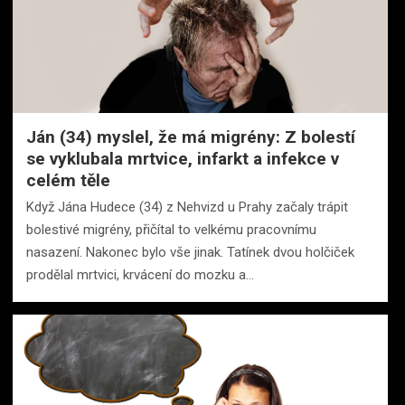
Ján (34) myslel, že má migrény: Z bolestí
se vyklubala mrtvice, infarkt a infekce v
celém těle
Když Jána Hudece (34) z Nehvizd u Prahy začaly trápit
bolestivé migrény, přičítal to velkému pracovnímu
nasazení. Nakonec bylo vše jinak. Tatínek dvou holčiček
prodělal mrtvici, krvácení do mozku a…