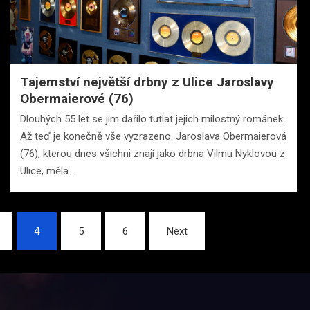
Tajemství největší drbny z Ulice Jaroslavy
Obermaierové (76)
Dlouhých 55 let se jim dařilo tutlat jejich milostný románek.
Až teď je konečně vše vyzrazeno. Jaroslava Obermaierová
(76), kterou dnes všichni znají jako drbna Vilmu Nyklovou z
Ulice, měla…
4
5
6
Next