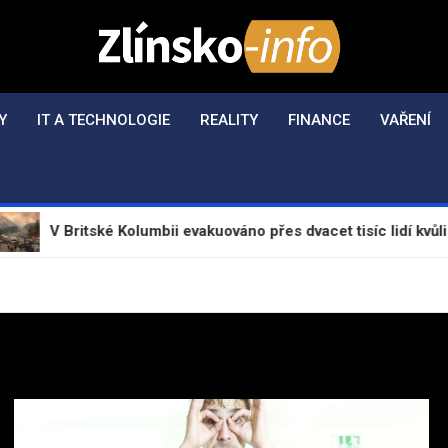
Zlínsko-Info.cz
Aktuální informace z regionu a zpravodajství
Y
IT A TECHNOLOGIE
REALITY
FINANCE
VAŘENÍ
itské Kolumbii evakuováno přes dvacet tisíc lidí kvůli lesním po