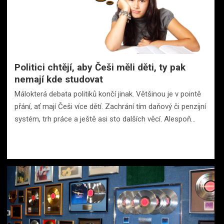
Politici chtějí, aby Češi měli děti, ty pak
nemají kde studovat
Málokterá debata politiků končí jinak. Většinou je v pointě
přání, ať mají Češi více dětí. Zachrání tím daňový či penzijní
systém, trh práce a ještě asi sto dalších věcí. Alespoň…